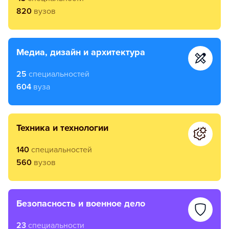
820
вузов
медиа, дизайн и архитектура
25
специальностей
604
вуза
техника и технологии
140
специальностей
560
вузов
безопасность и военное дело
23
специальности