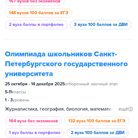
167 вузов
без экзаменов
148 вузов
100 баллов за ЕГЭ
2 вуза
баллы в портфолио
3 вуза
100 баллов за ДВИ
Олимпиада школьников Санкт-
Петербургского государственного
университета
25 октября - 14 декабря 2025
отборочный заочный этап
5-11
классы
1 - 3
уровень
ещё
Журналистика, география, биология, математика, информатика, физика, история, филология, французский язык, испанский язык, немецкий язык, китайский язык, английский язык, философия, международные отношения, экономика, инженерные системы, химия, обществознание, право, математическое моделирование и искусственный интеллект, политология, гуманитарные и социальные науки, психология, медицина
164 вуза
без экзаменов
132 вуза
100 баллов за ЕГЭ
1 вуз
баллы в портфолио
2 вуза
100 баллов за ДВИ