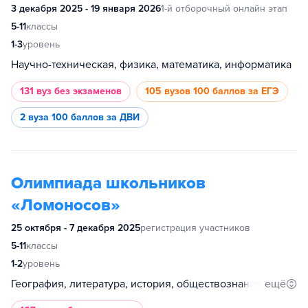
3 декабря 2025 - 19 января 2026
1-й отборочный онлайн этап
5-11
классы
1-3
уровень
Научно-техническая, физика, математика, информатика
131 вуз
без экзаменов
105 вузов
100 баллов за ЕГЭ
2 вуза
100 баллов за ДВИ
Олимпиада школьников
«Ломоносов»
25 октября - 7 декабря 2025
регистрация участников
5-11
классы
1-2
уровень
ещё
География, литература, история, обществознание, биология, философия, право, информатика, психология, химия, математика, иностранный язык, основы российской государственности, религиоведение, политология, русский язык, международные отношения и глобалистика, механика и математическое моделирование, физика, фундаментальная медицина, робототехника, предпринимательство, экология, космонавтика, генетика, журналистика, геология, высокие технологии