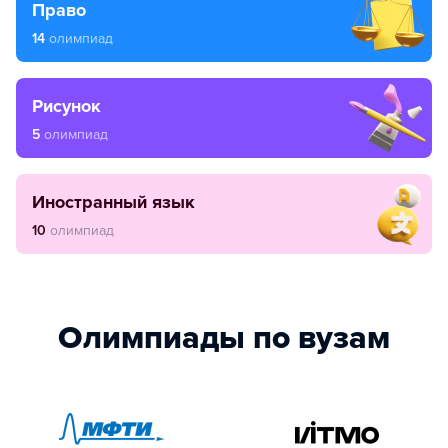
право
14
олимпиад
рисунок
5
олимпиад
иностранный язык
10
олимпиад
Олимпиады по вузам