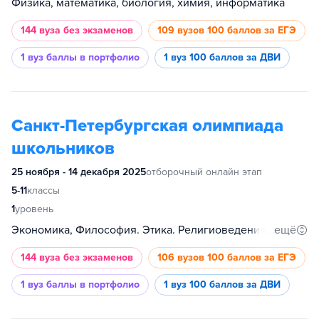
Физика, математика, биология, химия, информатика
144 вуза
без экзаменов
109 вузов
100 баллов за ЕГЭ
1 вуз
баллы в портфолио
1 вуз
100 баллов за ДВИ
Санкт-Петербургская олимпиада
школьников
25 ноября - 14 декабря 2025
отборочный онлайн этап
5-11
классы
1
уровень
ещё
Экономика, Философия. Этика. Религиоведение, филология, физика, современный менеджер, психология, право, политология, Планета Земля, обществознание, международные отношения, математическое моделирование и искусственный интеллект, история, информатика, иностранный язык, инженерные системы, журналистика, гуманитарные и социальные науки, география, биология, химия, математика, медицина
144 вуза
без экзаменов
106 вузов
100 баллов за ЕГЭ
1 вуз
баллы в портфолио
1 вуз
100 баллов за ДВИ