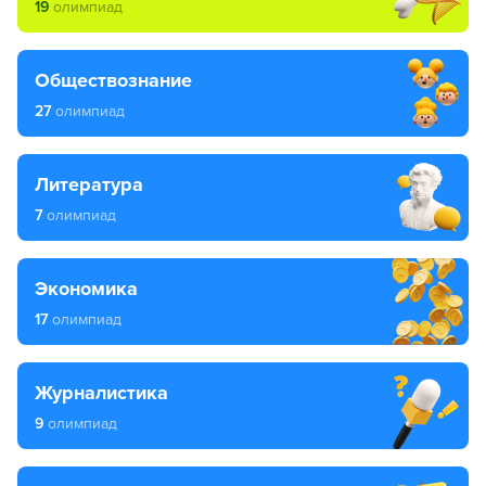
19
олимпиад
обществознание
27
олимпиад
литература
7
олимпиад
экономика
17
олимпиад
журналистика
9
олимпиад