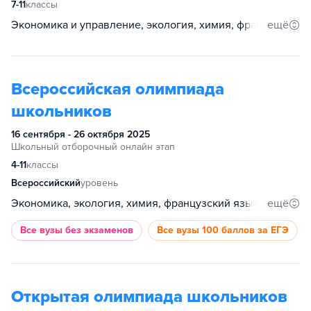
7-11
классы
ещё
Экономика и управление, экология, химия, французский язык, устойчивое развитие, таможенное дело, страноведение, спортивное программирование, психология образования, психология, право, основы бизнеса, обществознание, немецкий язык, история, испанский язык, информатика и кибербезопасность, информатика, геология, география, биология, английский язык, анализ данных, агробиотехнологии
Всероссийская олимпиада
школьников
16 сентября - 26 октября 2025
Школьный отборочный онлайн этап
4-11
классы
Всероссийский
уровень
ещё
Экономика, экология, химия, французский язык, физическая культура, физика, технология, русский язык, право, основы безопасности и защиты Родины, обществознание, немецкий язык, математика, литература, китайский язык, итальянский язык, история, испанский язык, искусство (МХК), информатика, география, биология, астрономия, английский язык
Все вузы
без экзаменов
Все вузы
100 баллов за ЕГЭ
Открытая олимпиада школьников