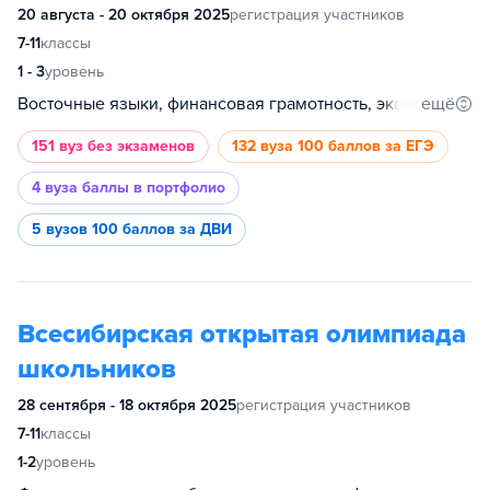
20 августа - 20 октября 2025
регистрация участников
7-11
классы
1 - 3
уровень
ещё
Восточные языки, финансовая грамотность, экономика, культурология, биология, математика, информатика, обществознание, русский язык, история, иностранный язык, основы бизнеса, психология, философия, востоковедение и африканистика, инженерные науки, физика, социология, анализ данных, химия, промышленное программирование, международные отношения, история искусств, география, филология, право, журналистика, дизайн
151 вуз
без экзаменов
132 вуза
100 баллов за ЕГЭ
4 вуза
баллы в портфолио
5 вузов
100 баллов за ДВИ
Всесибирская открытая олимпиада
школьников
28 сентября - 18 октября 2025
регистрация участников
7-11
классы
1-2
уровень