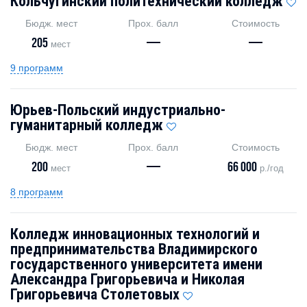
Кольчугинский политехнический колледж
Бюдж. мест
Прох. балл
Стоимость
205
—
—
мест
9 программ
Юрьев-Польский индустриально-
гуманитарный колледж
Бюдж. мест
Прох. балл
Стоимость
200
—
66 000
мест
р./год
8 программ
Колледж инновационных технологий и
предпринимательства Владимирского
государственного университета имени
Александра Григорьевича и Николая
Григорьевича Столетовых