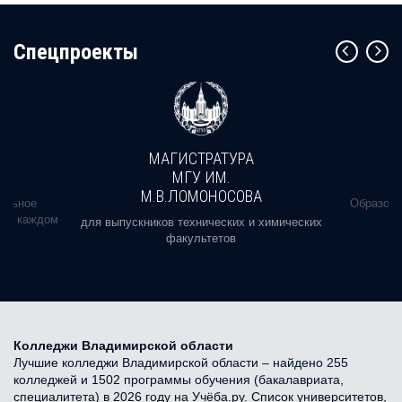
Cпецпроекты
МАГИСТРАТУРА
МГУ ИМ.
М.В.ЛОМОНОСОВА
альное
Образова
ь в каждом
для выпускников технических и химических
факультетов
Колледжи Владимирской области
Лучшие колледжи Владимирской области – найдено 255
колледжей и 1502 программы обучения (бакалавриата,
специалитета) в 2026 году на Учёба.ру. Список университетов,