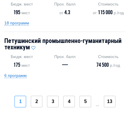
Бюдж. мест
Прох. балл
Стоимость
195
4.3
115 000
мест
от
от
р./год
18 программ
Петушинский промышленно-гуманитарный
техникум
Бюдж. мест
Прох. балл
Стоимость
175
—
74 500
мест
р./год
6 программ
1
2
3
4
5
13
...