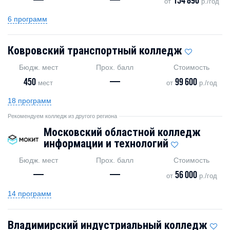
—
—
154 890
от
р./год
6 программ
Ковровский транспортный колледж
Бюдж. мест
Прох. балл
Стоимость
450
—
99 600
мест
от
р./год
18 программ
Рекомендуем колледж из другого региона
Московский областной колледж
информации и технологий
Бюдж. мест
Прох. балл
Стоимость
—
—
56 000
от
р./год
14 программ
Владимирский индустриальный колледж