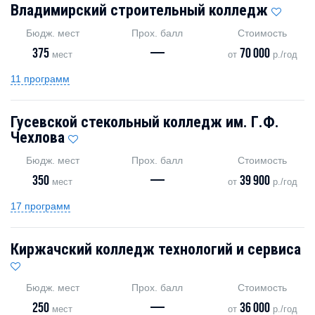
Владимирский строительный колледж
Бюдж. мест
Прох. балл
Стоимость
375
—
70 000
мест
от
р./год
11 программ
Гусевской стекольный колледж им. Г.Ф.
Чехлова
Бюдж. мест
Прох. балл
Стоимость
350
—
39 900
мест
от
р./год
17 программ
Киржачский колледж технологий и сервиса
Бюдж. мест
Прох. балл
Стоимость
250
—
36 000
мест
от
р./год