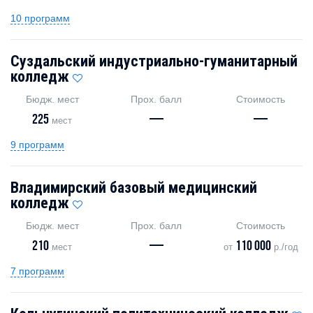
10 программ
Суздальский индустриально-гуманитарный
колледж
Бюдж. мест
Прох. балл
Стоимость
225
—
—
мест
9 программ
Владимирский базовый медицинский
колледж
Бюдж. мест
Прох. балл
Стоимость
210
—
110 000
мест
от
р./год
7 программ