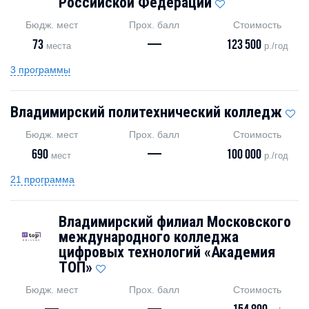
Российской Федерации
Бюдж. мест
Прох. балл
Стоимость
73
—
123 500
места
р./год
3 программы
Владимирский политехнический колледж
Бюдж. мест
Прох. балл
Стоимость
690
—
100 000
мест
р./год
21 программа
Владимирский филиал Московского
международного колледжа
цифровых технологий «Академия
TOП»
Бюдж. мест
Прох. балл
Стоимость