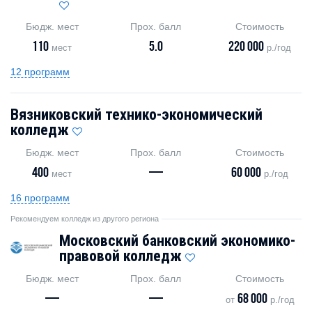
Бюдж. мест
Прох. балл
Стоимость
110
5.0
220 000
мест
р./год
12 программ
Вязниковский технико-экономический
колледж
Бюдж. мест
Прох. балл
Стоимость
400
—
60 000
мест
р./год
16 программ
Рекомендуем колледж из другого региона
Московский банковский экономико-
правовой колледж
Бюдж. мест
Прох. балл
Стоимость
—
—
68 000
от
р./год