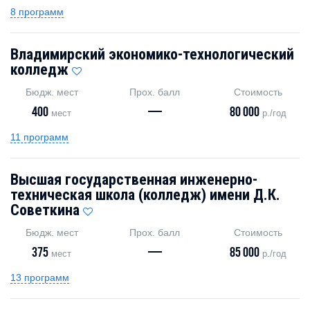
8 программ
Владимирский экономико-технологический
колледж
Бюдж. мест
Прох. балл
Стоимость
400
—
80 000
мест
р./год
11 программ
Высшая государственная инженерно-
техническая школа (колледж) имени Д.К.
Советкина
Бюдж. мест
Прох. балл
Стоимость
375
—
85 000
мест
р./год
13 программ