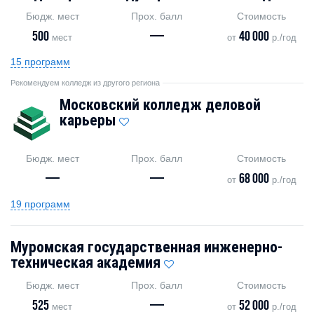
Бюдж. мест
Прох. балл
Стоимость
500
—
40 000
мест
от
р./год
15 программ
Рекомендуем колледж из другого региона
Московский колледж деловой
карьеры
Бюдж. мест
Прох. балл
Стоимость
—
—
68 000
от
р./год
19 программ
Муромская государственная инженерно-
техническая академия
Бюдж. мест
Прох. балл
Стоимость
525
—
52 000
мест
от
р./год