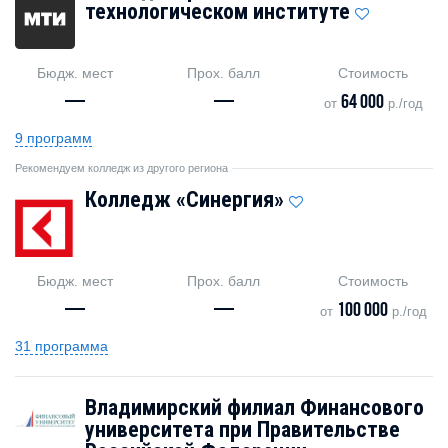
технологическом институте
Бюдж. мест
Прох. балл
Стоимость
—
—
64 000
от
р./год
9 программ
Рекомендуем колледж из другого региона
Колледж «Синергия»
Бюдж. мест
Прох. балл
Стоимость
—
—
100 000
от
р./год
31 программа
Владимирский филиал Финансового
университета при Правительстве