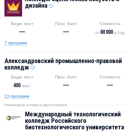
дизайна
Бюдж. мест
Прох. балл
Стоимость
—
—
80 000
от
р./год
7 программ
Александровский промышленно-правовой
колледж
Бюдж. мест
Прох. балл
Стоимость
400
—
—
мест
13 программ
Рекомендуем колледж из другого региона
Международный технологический
колледж Российского
биотехнологического университета