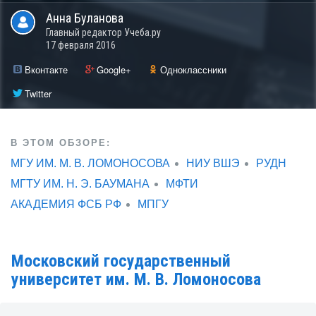
Анна
Буланова
Главный редактор Учеба.ру
17 февраля 2016
Вконтакте
Google+
Одноклассники
Twitter
В ЭТОМ ОБЗОРЕ:
МГУ ИМ. М. В. ЛОМОНОСОВА
НИУ ВШЭ
РУДН
МГТУ ИМ. Н. Э. БАУМАНА
МФТИ
АКАДЕМИЯ ФСБ РФ
МПГУ
Московский государственный
университет им. М. В. Ломоносова