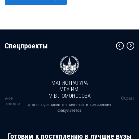
Cпецпроекты
МАГИСТРАТУРА
МГУ ИМ.
М.В.ЛОМОНОСОВА
альное
Образова
ь в каждом
для выпускников технических и химических
факультетов
Готовим к поступлению в лучшие вузы