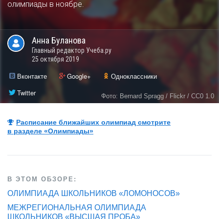
олимпиады в ноябре.
Анна
Буланова
Главный редактор Учеба.ру
25 октября 2019
Вконтакте
Google+
Одноклассники
Twitter
Фото: Bernard Spragg / Flickr / CC0 1.0
Расписание ближайших олимпиад смотрите
в разделе «Олимпиады»
В ЭТОМ ОБЗОРЕ:
ОЛИМПИАДА ШКОЛЬНИКОВ «ЛОМОНОСОВ»
МЕЖРЕГИОНАЛЬНАЯ ОЛИМПИАДА
ШКОЛЬНИКОВ «ВЫСШАЯ ПРОБА»