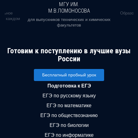
МГУ ИМ.
М.В.ЛОМОНОСОВА
альное
Образова
ь в каждом
для выпускников технических и химических
факультетов
Готовим к поступлению в лучшие вузы
России
Бесплатный пробный урок
Подготовка к ЕГЭ
ЕГЭ по русскому языку
ЕГЭ по математике
ЕГЭ по обществознанию
ЕГЭ по биологии
ЕГЭ по информатике