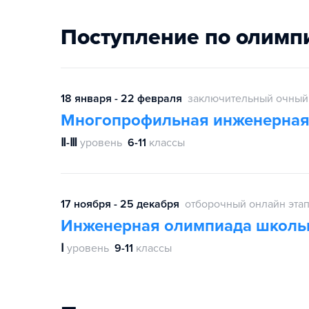
Поступление по олимп
18 января - 22 февраля
заключительный очный
Многопрофильная инженерная
Ⅱ-Ⅲ
уровень
6-11
классы
17 ноября - 25 декабря
отборочный онлайн эта
Инженерная олимпиада школь
Ⅰ
уровень
9-11
классы