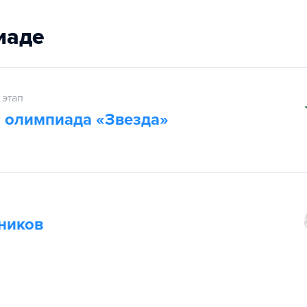
иаде
 этап
 олимпиада «Звезда»
п
ников