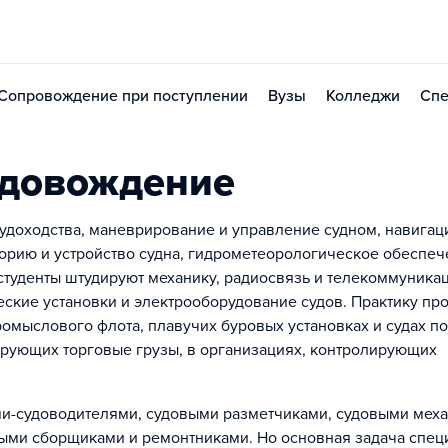
Сопровождение при поступлении
Вузы
Колледжи
Спе
удовождение
удоходства, маневрирование и управление судном, навигац
орию и устройство судна, гидрометеорологическое обеспе
студенты штудируют механику, радиосвязь и телекоммуникац
еские установки и электрооборудование судов. Практику пр
ромыслового флота, плавучих буровых установках и судах по
ирующих торговые грузы, в организациях, контролирующих
и-судоводителями, судовыми разметчиками, судовыми меха
ыми сборщиками и ремонтниками. Но основная задача спец