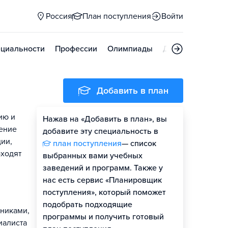
Россия
План поступления
Войти
циальности
Профессии
Олимпиады
Дни открытых д
Добавить в план
ию и
Нажав на «Добавить в план», вы
чение
добавите эту специальность в
ии,
план поступления
— список
оходят
выбранных вами учебных
заведений и программ. Также у
нас есть сервис «Планировщик
поступления», который поможет
подобрать подходящие
никами,
программы и получить готовый
иалиста