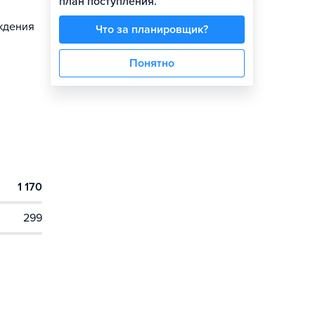
план поступления.
ождения
Что за планировщик?
Понятно
1 170
299