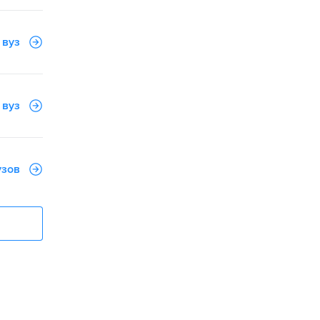
 вуз
 вуз
узов