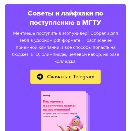
Советы и лайфхаки по
поступлению в МГТУ
Мечтаешь поступить в этот универ? Собрали для
тебя в удобном pdf-формате — расписание
приемной кампании и все способы попасть на
бюджет: ЕГЭ, олимпиады, целевой набор, на базе
колледжа.
Скачать в Telegram