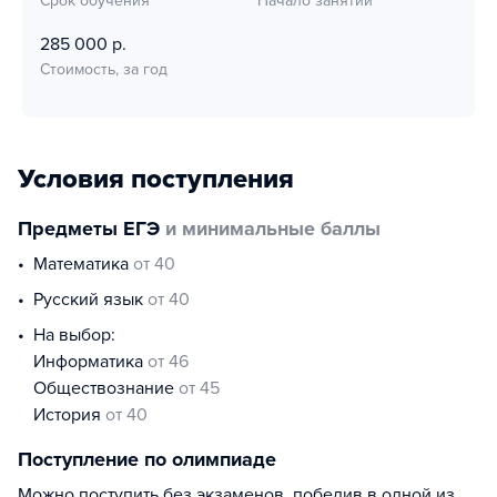
Срок обучения
Начало занятий
285 000 р.
Стоимость, за год
Условия поступления
Предметы ЕГЭ
и минимальные баллы
математика
от 40
русский язык
от 40
На выбор:
информатика
от 46
обществознание
от 45
история
от 40
Поступление по олимпиаде
Можно поступить без экзаменов, победив в одной из