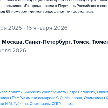
ышлению и планирующих свою профессиональную деятельно
 школьников «Газпром» вошла в Перечень Российского сове
од 69 номером («инженерное дело», «информатика»,
бря 2025 - 15 января 2026
Москва
,
Санкт-Петербург
,
Томск
,
Тюме
враля 2026
ого политехнического университета Петра Великого
,
Олимп
пиады ГУМРФ имени адмирала С.О. Макарова
,
Олимпиады 
ни И.М. Губкина
,
Олимпиады СПГУ
,
еще...