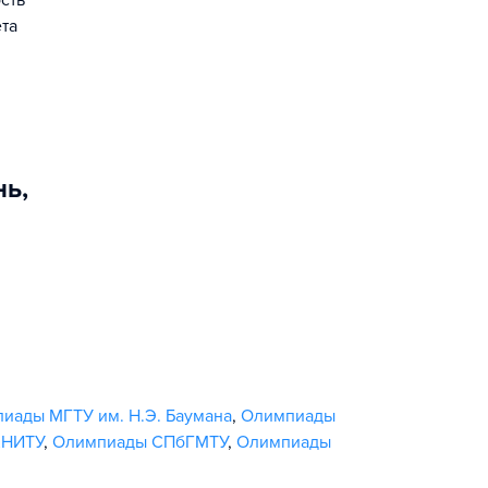
сть
та
нь
,
иады МГТУ им. Н.Э. Баумана
,
Олимпиады
КНИТУ
,
Олимпиады СПбГМТУ
,
Олимпиады