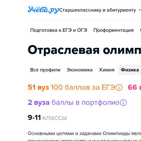
Старшекласснику и абитуриенту
Подготовка к ЕГЭ и ОГЭ
Профориентация
Отраслевая олимп
Все профили
Экономика
Химия
Физика
51 вуз
100 баллов за ЕГЭ
66 
2 вуза
баллы в портфолио
9-11
классы
Основными целями и задачами Олимпиады явля