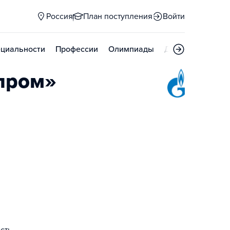
Россия
План поступления
Войти
циальности
Профессии
Олимпиады
Дни открытых д
пром»