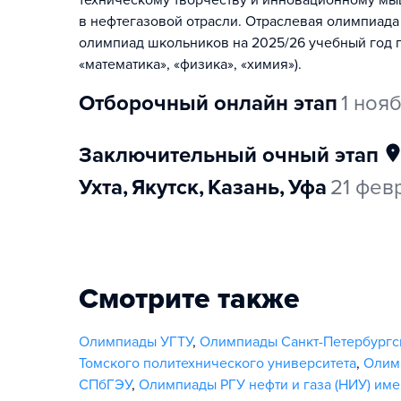
техническому творчеству и инновационному м
в нефтегазовой отрасли. Отраслевая олимпиада
олимпиад школьников на 2025/26 учебный год п
«математика», «физика», «химия»).
отборочный онлайн этап
1 ноя
заключительный очный этап
Ухта
,
Якутск
,
Казань
,
Уфа
21 фе
Смотрите также
Олимпиады УГТУ
,
Олимпиады Санкт-Петербургск
Томского политехнического университета
,
Олим
СПбГЭУ
,
Олимпиады РГУ нефти и газа (НИУ) име