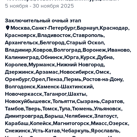
5 ноября - 30 ноября 2025
заключительный очный этап
Москва
,
Санкт-Петербург
,
Барнаул
,
Краснодар
,
Красноярск
,
Владивосток
,
Ставрополь
,
Архангельск
,
Белгород
,
Старый Оскол
,
Владимир
,
Ковров
,
Волгоград
,
Воронеж
,
Иваново
,
Калининград
,
Обнинск
,
Юрга
,
Курск
,
Дубна
,
Королев
,
Мурманск
,
Нижний Новгород
,
Дзержинск
,
Арзамас
,
Новосибирск
,
Омск
,
Оренбург
,
Орел
,
Пенза
,
Пермь
,
Ростов-на-Дону
,
Волгодонск
,
Каменск-Шахтинский
,
Новочеркасск
,
Таганрог
,
Шахты
,
Новокуйбышевск
,
Тольятти
,
Сызрань
,
Саратов
,
Тамбов
,
Тверь
,
Томск
,
Тула
,
Тюмень
,
Ульяновск
,
Димитровград
,
Барыш
,
Челябинск
,
Златоуст
,
Карабаш
,
Копейск
,
Магнитогорск
,
Миасс
,
Озерск
,
Снежинск
,
Усть-Катав
,
Чебаркуль
,
Ярославль
,