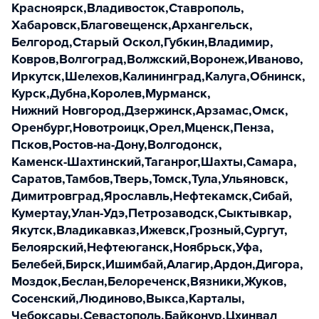
Красноярск
,
Владивосток
,
Ставрополь
,
Хабаровск
,
Благовещенск
,
Архангельск
,
Белгород
,
Старый Оскол
,
Губкин
,
Владимир
,
Ковров
,
Волгоград
,
Волжский
,
Воронеж
,
Иваново
,
Иркутск
,
Шелехов
,
Калининград
,
Калуга
,
Обнинск
,
Курск
,
Дубна
,
Королев
,
Мурманск
,
Нижний Новгород
,
Дзержинск
,
Арзамас
,
Омск
,
Оренбург
,
Новотроицк
,
Орел
,
Мценск
,
Пенза
,
Псков
,
Ростов-на-Дону
,
Волгодонск
,
Каменск-Шахтинский
,
Таганрог
,
Шахты
,
Самара
,
Саратов
,
Тамбов
,
Тверь
,
Томск
,
Тула
,
Ульяновск
,
Димитровград
,
Ярославль
,
Нефтекамск
,
Сибай
,
Кумертау
,
Улан-Удэ
,
Петрозаводск
,
Сыктывкар
,
Якутск
,
Владикавказ
,
Ижевск
,
Грозный
,
Сургут
,
Белоярский
,
Нефтеюганск
,
Ноябрьск
,
Уфа
,
Белебей
,
Бирск
,
Ишимбай
,
Алагир
,
Ардон
,
Дигора
,
Моздок
,
Беслан
,
Белореченск
,
Вязники
,
Жуков
,
Сосенский
,
Людиново
,
Выкса
,
Карталы
,
Чебоксары
,
Севастополь
,
Байконур
,
Цхинвал