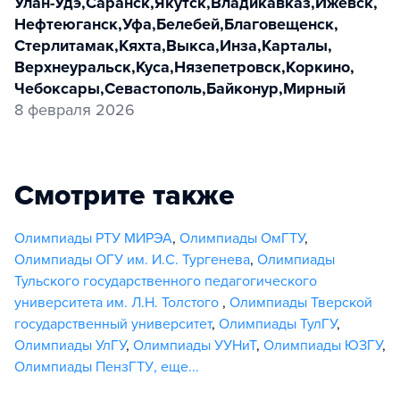
Улан-Удэ
,
Саранск
,
Якутск
,
Владикавказ
,
Ижевск
,
Нефтеюганск
,
Уфа
,
Белебей
,
Благовещенск
,
Стерлитамак
,
Кяхта
,
Выкса
,
Инза
,
Карталы
,
Верхнеуральск
,
Куса
,
Нязепетровск
,
Коркино
,
Чебоксары
,
Севастополь
,
Байконур
,
Мирный
8 февраля 2026
Смотрите также
Олимпиады РТУ МИРЭА
,
Олимпиады ОмГТУ
,
Олимпиады ОГУ им. И.С. Тургенева
,
Олимпиады
Тульского государственного педагогического
университета им. Л.Н. Толстого
,
Олимпиады Тверской
государственный университет
,
Олимпиады ТулГУ
,
Олимпиады УлГУ
,
Олимпиады УУНиТ
,
Олимпиады ЮЗГУ
,
Олимпиады ПензГТУ
,
еще...