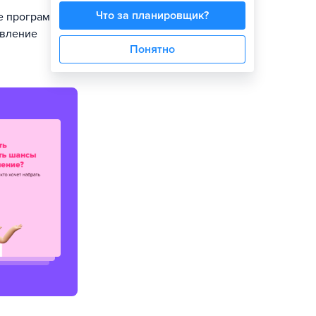
Что за планировщик?
е программных
твление
Понятно