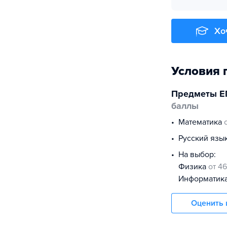
Хо
Условия 
Предметы Е
баллы
математика
русский язы
На выбор:
физика
от 46
информатик
Оценить 