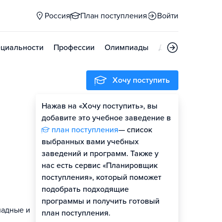
Россия
План поступления
Войти
циальности
Профессии
Олимпиады
Дни открытых д
Хочу поступить
Нажав на «Хочу поступить», вы
Оценить шансы
добавите это учебное заведение в
план поступления
— список
Гайд по поступлению
выбранных вами учебных
заведений и программ. Также у
нас есть сервис «Планировщик
поступления», который поможет
подобрать подходящие
программы и получить готовый
ладные и
план поступления.