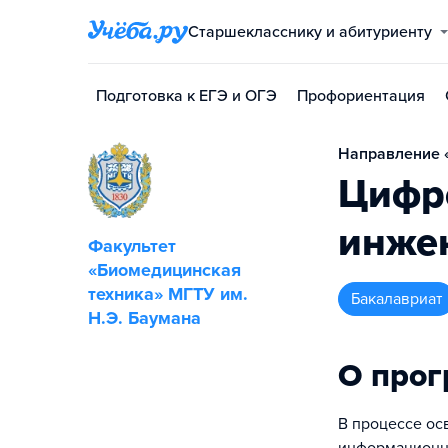
Старшекласснику и абитуриенту
Подготовка к ЕГЭ и ОГЭ
Профориентация
Направление «
Цифр
инже
Факультет
«Биомедицинская
техника» МГТУ им.
бакалавриат
Н.Э. Баумана
О про
В процессе ос