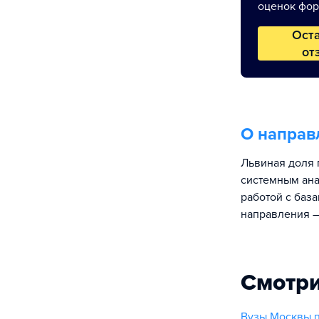
оценок фор
Ост
от
О направ
Львиная доля 
системным ана
работой с баз
направления —
Смотри
Вузы Москвы 