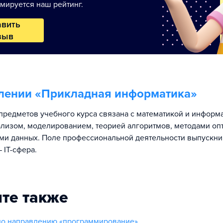
мируется наш рейтинг.
авить
зыв
лении «
Прикладная информатика
»
предметов учебного курса связана с математикой и информ
лизом, моделированием, теорией алгоритмов, методами оп
ами данных. Поле профессиональной деятельности выпускн
 IT-сфера.
те также
по направлению «программирование»