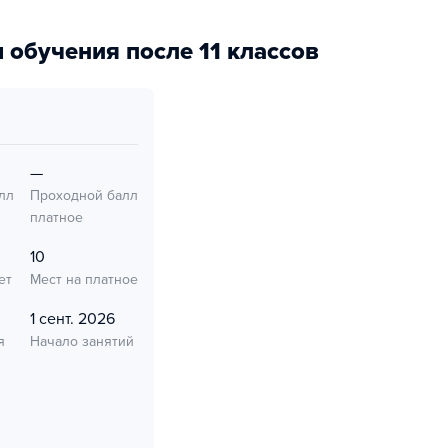
 обучения после 11 классов
—
лл
Проходной балл
платное
10
ет
Мест на платное
1 сент. 2026
я
Начало занятий