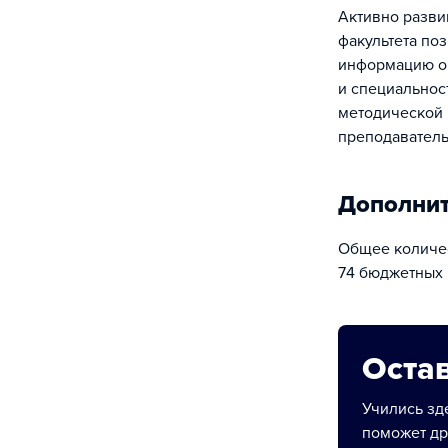
Активно развивающаяся база знаний
факультета поз
информацию о
и специальнос
методической 
преподаватель
Дополни
Общее количес
74 бюджетных 
Остав
Учились зде
поможет др