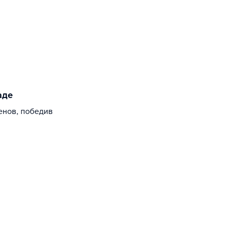
аде
енов, победив