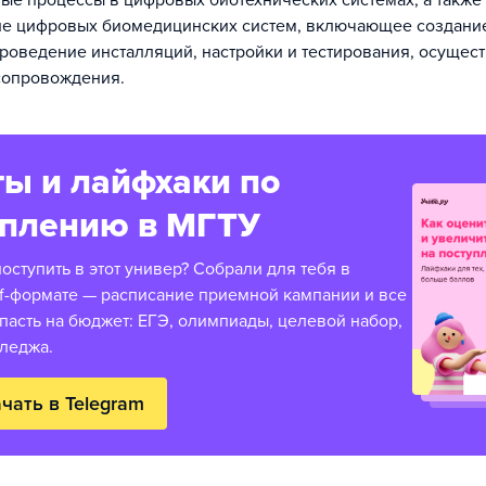
е процессы в цифровых биотехнических системах, а также
ие цифровых биомедицинских систем, включающее создани
роведение инсталляций, настройки и тестирования, осущес
сопровождения.
ы и лайфхаки по
уплению в МГТУ
оступить в этот универ? Собрали для тебя в
f-формате — расписание приемной кампании и все
пасть на бюджет: ЕГЭ, олимпиады, целевой набор,
лледжа.
чать в Telegram