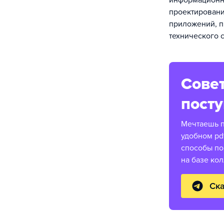
информационны
проектирован
приложений, п
технического 
Совет
пост
Мечтаешь п
удобном pd
способы по
на базе ко
Ска