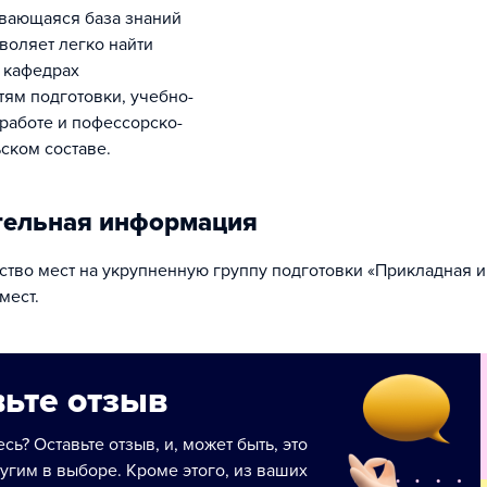
воляет легко найти
 кафедрах
тям подготовки, учебно-
работе и пофессорско-
ском составе.
тельная информация
тво мест на укрупненную группу подготовки «Прикладная и
мест.
ьте отзыв
сь? Оставьте отзыв, и, может быть, это
угим в выборе. Кроме этого, из ваших