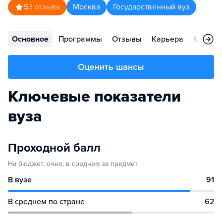
5
3
отзыва
Москва
Государственный вуз
Основное
Программы
Отзывы
Карьера
Меропр
Оценить шансы
Ключевые показатели
вуза
Проходной балл
На бюджет, очно, в среднем за предмет
В вузе
91
В среднем по стране
62