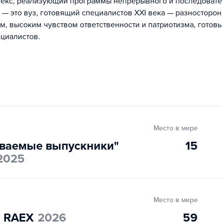
екс, реализующий программы непрерывного и последовате
— это вуз, готовящий специалистов XXI века — разносторо
 высоким чувством ответственности и патриотизма, готов
ециалистов.
Место в мире
ваемые выпускники"
15
2025
Место в мире
" RAEX
2026
59