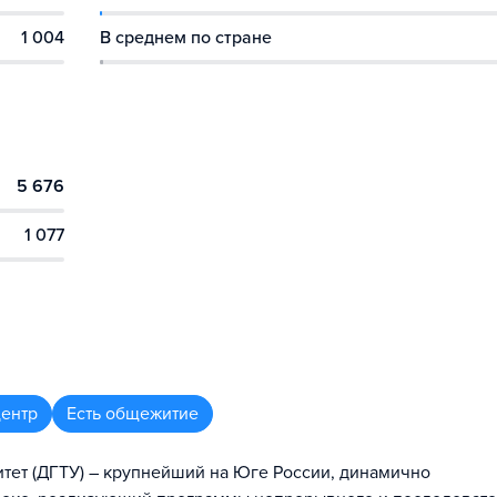
1 004
В среднем по стране
5 676
1 077
центр
Есть общежитие
тет (ДГТУ) – крупнейший на Юге России, динамично