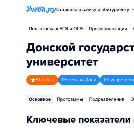
Старшекласснику и абитуриенту
Подготовка к ЕГЭ и ОГЭ
Профориентация
Донской государс
университет
5
1
отзыв
Ростов-на-Дону
Государствен
Основное
Программы
Подразделения
О
Ключевые показатели 