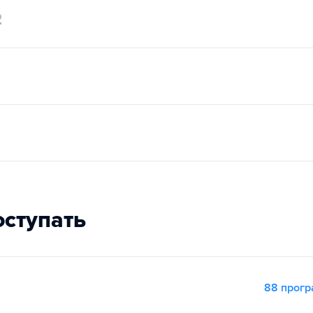
2
оступать
88 прог