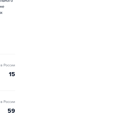
льного
нне
ых
в России
15
в России
59