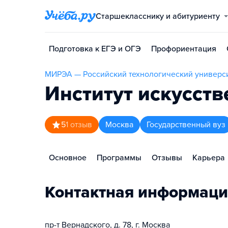
Старшекласснику и абитуриенту
Подготовка к ЕГЭ и ОГЭ
Профориентация
МИРЭА — Российский технологический универс
Институт искусст
5
1
отзыв
Москва
Государственный вуз
Основное
Программы
Отзывы
Карьера
Контактная информаци
пр-т Вернадского, д. 78, г. Москва