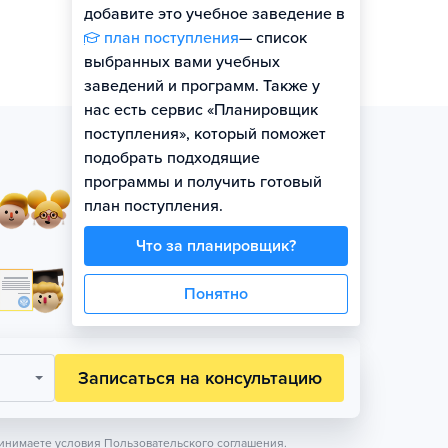
добавите это учебное заведение в
план поступления
— список
выбранных вами учебных
заведений и программ. Также у
нас есть сервис «Планировщик
поступления», который поможет
подобрать подходящие
программы и получить готовый
Занятия в небольших
план поступления.
группах по уровню
Что за планировщик?
Официальная гарантия
Понятно
поступления на бюджет
Записаться на консультацию
инимаете условия
Пользовательского соглашения.